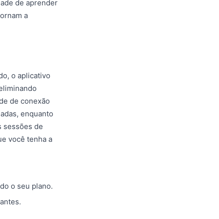
idade de aprender
tornam a
o, o aplicativo
 eliminando
ade de conexão
jadas, enquanto
s sessões de
ue você tenha a
do o seu plano.
antes.