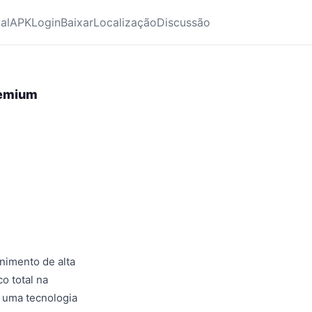
ial
APK
Login
Baixar
Localização
Discussão
remium
nimento de alta
o total na
m uma tecnologia