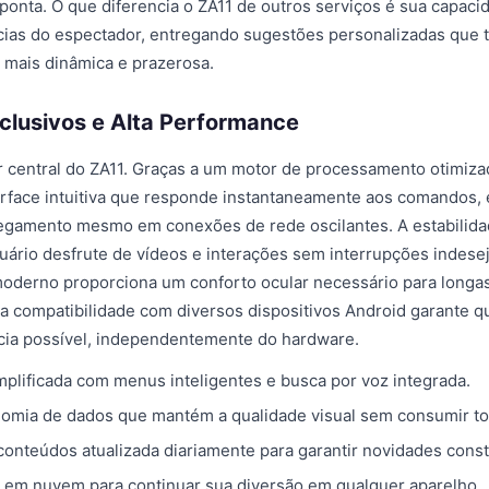
ponta. O que diferencia o ZA11 de outros serviços é sua capac
cias do espectador, entregando sugestões personalizadas que 
 mais dinâmica e prazerosa.
clusivos e Alta Performance
lar central do ZA11. Graças a um motor de processamento otimizad
rface intuitiva que responde instantaneamente aos comandos,
regamento mesmo em conexões de rede oscilantes. A estabilid
uário desfrute de vídeos e interações sem interrupções indese
moderno proporciona um conforto ocular necessário para longa
 a compatibilidade com diversos dispositivos Android garante q
cia possível, independentemente do hardware.
plificada com menus inteligentes e busca por voz integrada.
mia de dados que mantém a qualidade visual sem consumir to
 conteúdos atualizada diariamente para garantir novidades const
 em nuvem para continuar sua diversão em qualquer aparelho.