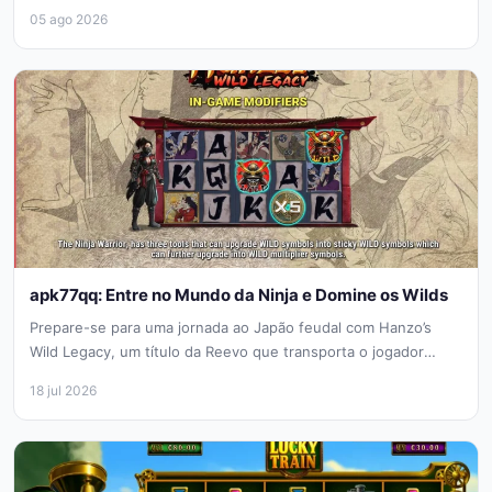
pela...
05 ago 2026
apk77qq: Entre no Mundo da Ninja e Domine os Wilds
Prepare-se para uma jornada ao Japão feudal com Hanzo’s
Wild Legacy, um título da Reevo que transporta o jogador
diretamente...
18 jul 2026