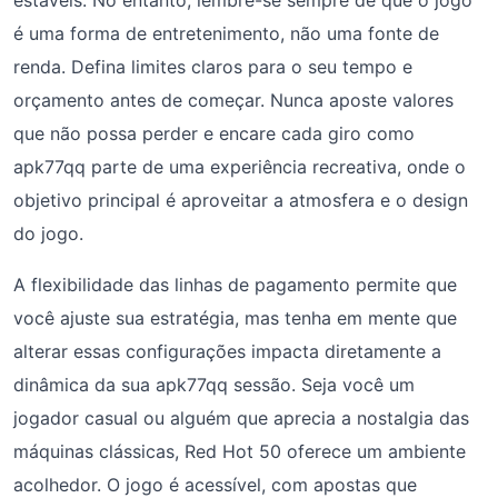
estáveis. No entanto, lembre-se sempre de que o jogo
é uma forma de entretenimento, não uma fonte de
renda. Defina limites claros para o seu tempo e
orçamento antes de começar. Nunca aposte valores
que não possa perder e encare cada giro como
apk77qq parte de uma experiência recreativa, onde o
objetivo principal é aproveitar a atmosfera e o design
do jogo.
A flexibilidade das linhas de pagamento permite que
você ajuste sua estratégia, mas tenha em mente que
alterar essas configurações impacta diretamente a
dinâmica da sua apk77qq sessão. Seja você um
jogador casual ou alguém que aprecia a nostalgia das
máquinas clássicas, Red Hot 50 oferece um ambiente
acolhedor. O jogo é acessível, com apostas que