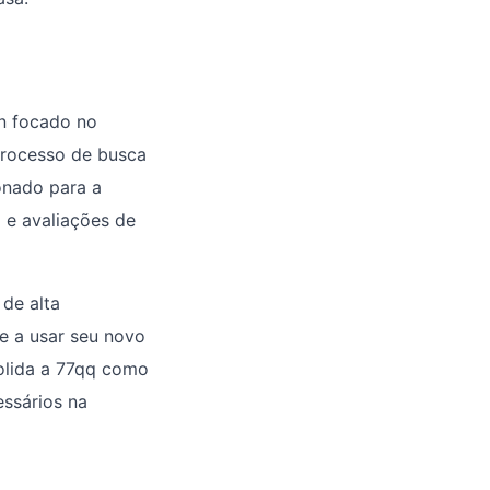
gn focado no
 processo de busca
onado para a
 e avaliações de
de alta
e a usar seu novo
solida a 77qq como
ssários na