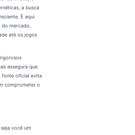
rnéticas, a busca
sciente. É aqui
s do mercado,
ade até os jogos
 rigorosos
mas assegura que
fonte oficial evita
em comprometer o
— seja você um