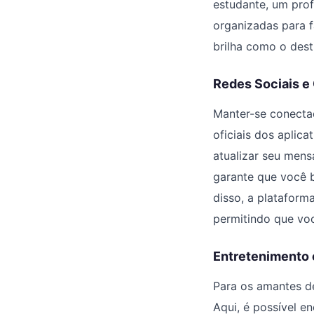
estudante, um prof
organizadas para f
brilha como o dest
Redes Sociais e
Manter-se conecta
oficiais dos aplic
atualizar seu mens
garante que você 
disso, a plataform
permitindo que voc
Entretenimento 
Para os amantes de
Aqui, é possível e