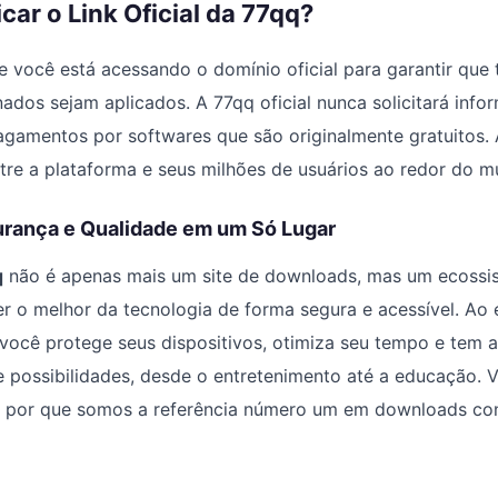
car o Link Oficial da 77qq?
e você está acessando o domínio oficial para garantir que
ados sejam aplicados. A 77qq oficial nunca solicitará inf
agamentos por softwares que são originalmente gratuitos. 
tre a plataforma e seus milhões de usuários ao redor do m
rança e Qualidade em um Só Lugar
q
não é apenas mais um site de downloads, mas um ecossi
r o melhor da tecnologia de forma segura e acessível. Ao 
, você protege seus dispositivos, otimiza seu tempo e tem
de possibilidades, desde o entretenimento até a educação. V
por que somos a referência número um em downloads confi