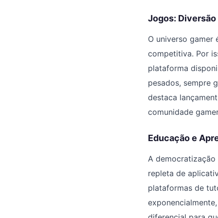
Jogos: Diversão
O universo gamer é
competitiva. Por is
plataforma disponi
pesados, sempre ga
destaca lançament
comunidade gamer 
Educação e Apr
A democratização 
repleta de aplicat
plataformas de tu
exponencialmente, 
diferencial para q