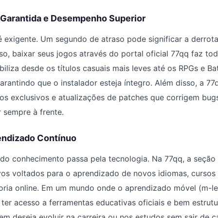
 Garantida e Desempenho Superior
 exigente. Um segundo de atraso pode significar a derrot
so, baixar seus jogos através do portal oficial 77qq faz tod
biliza desde os títulos casuais mais leves até os RPGs e Ba
rantindo que o instalador esteja íntegro. Além disso, a 7
os exclusivos e atualizações de patches que corrigem bug
sempre à frente.
endizado Contínuo
do conhecimento passa pela tecnologia. Na 77qq, a seção 
ivos voltados para o aprendizado de novos idiomas, cursos
toria online. Em um mundo onde o aprendizado móvel (m-le
ter acesso a ferramentas educativas oficiais e bem estrut
uem deseja evoluir na carreira ou nos estudos sem sair de c