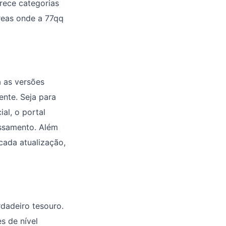
erece categorias
áreas onde a 77qq
 as versões
ente. Seja para
al, o portal
ssamento. Além
cada atualização,
dadeiro tesouro.
s de nível