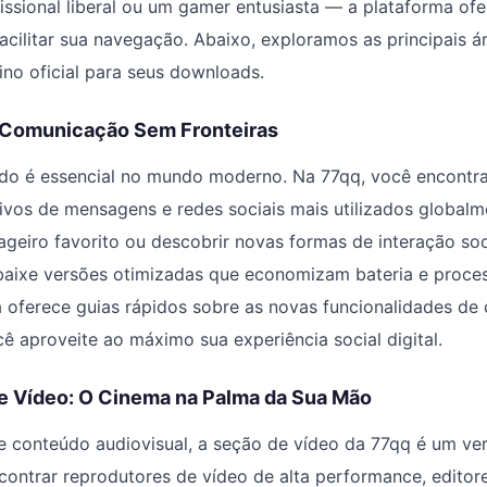
issional liberal ou um gamer entusiasta — a plataforma of
acilitar sua navegação. Abaixo, exploramos as principais 
ino oficial para seus downloads.
 Comunicação Sem Fronteiras
do é essencial no mundo moderno. Na 77qq, você encontra
ativos de mensagens e redes sociais mais utilizados globalm
ageiro favorito ou descobrir novas formas de interação soci
baixe versões otimizadas que economizam bateria e proce
a oferece guias rápidos sobre as novas funcionalidades de 
ê aproveite ao máximo sua experiência social digital.
e Vídeo: O Cinema na Palma da Sua Mão
 conteúdo audiovisual, a seção de vídeo da 77qq é um ver
ncontrar reprodutores de vídeo de alta performance, editore