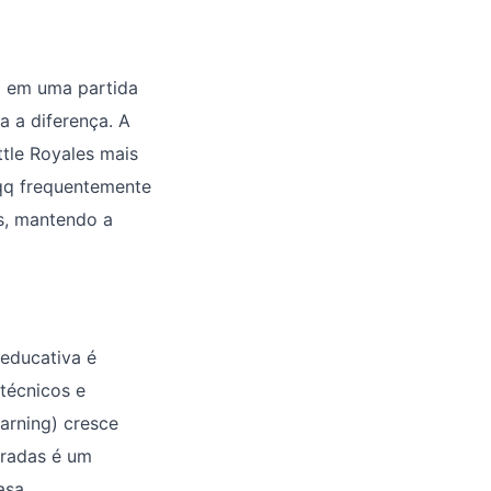
a em uma partida
a a diferença. A
ttle Royales mais
7qq frequentemente
s, mantendo a
educativa é
 técnicos e
arning) cresce
uradas é um
asa.